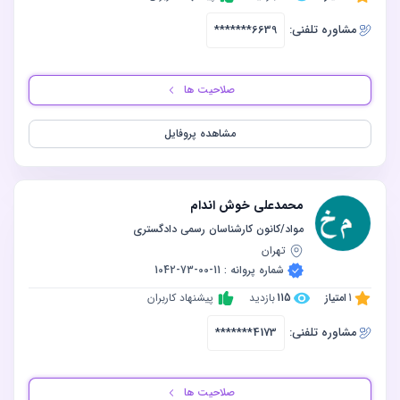
مشاوره‌ تلفنی:
*******6639
صلاحیت ها
مشاهده پروفایل
محمدعلی خوش اندام
مواد/کانون کارشناسان رسمی دادگستری
تهران
شماره پروانه : 11-00-73-1042
1
امتیاز
115
بازدید
پیشنهاد کاربران
مشاوره‌ تلفنی:
*******4173
صلاحیت ها