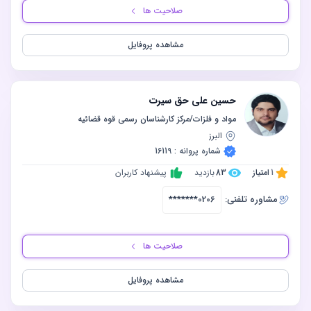
صلاحیت ها
مشاهده پروفایل
حسین علی حق سیرت
‫مواد و فلزات/مرکز کارشناسان رسمی قوه قضائیه
البرز
شماره پروانه : 16119
1
امتیاز
83
بازدید
پیشنهاد کاربران
مشاوره‌ تلفنی:
*******0206
صلاحیت ها
مشاهده پروفایل