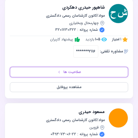
شاهپور حیدری دهکردی
مواد/کانون کارشناسان رسمی دادگستری
چهارمحال وبختیاری
شماره پروانه : 3201730322
1
امتیاز
105
بازدید
پیشنهاد کاربران
مشاوره‌ تلفنی:
*******2116
صلاحیت ها
مشاهده پروفایل
مسعود حیدری
مواد/کانون کارشناسان رسمی دادگستری
قزوین
شماره پروانه : 22-06-73-0493