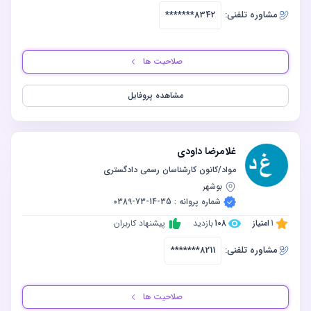
مشاوره‌ تلفنی:
*******8342
صلاحیت ها
مشاهده پروفایل
غلامرضا داودی
مواد/کانون کارشناسان رسمی دادگستری
بوشهر
شماره پروانه : 35-14-73-0389
1
امتیاز
108
بازدید
پیشنهاد کاربران
مشاوره‌ تلفنی:
*******8211
صلاحیت ها