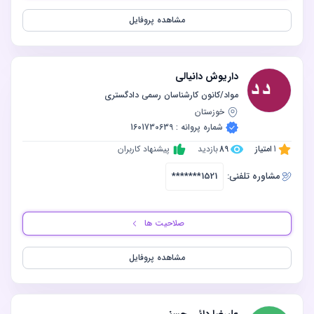
مشاهده پروفایل
داریوش دانیالی
مواد/کانون کارشناسان رسمی دادگستری
خوزستان
شماره پروانه : 1601730639
1
امتیاز
89
بازدید
پیشنهاد کاربران
مشاوره‌ تلفنی:
*******1521
صلاحیت ها
مشاهده پروفایل
علیرضا دائی حسنی