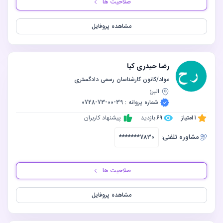
صلاحیت ها
مشاهده پروفایل
رضا حیدری کیا
مواد/کانون کارشناسان رسمی دادگستری
البرز
شماره پروانه : 39-00-73-0728
1
امتیاز
69
بازدید
پیشنهاد کاربران
مشاوره‌ تلفنی:
*******7830
صلاحیت ها
مشاهده پروفایل