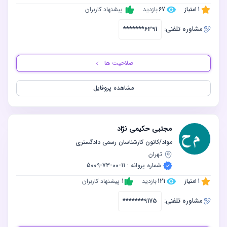
1
امتیاز
67
بازدید
پیشنهاد کاربران
مشاوره‌ تلفنی:
*******6391
صلاحیت ها
مشاهده پروفایل
مجتبی حکیمی نژاد
مواد/کانون کارشناسان رسمی دادگستری
تهران
شماره پروانه : 11-00-73-5009
1
امتیاز
121
بازدید
1
پیشنهاد کاربران
مشاوره‌ تلفنی:
*******9175