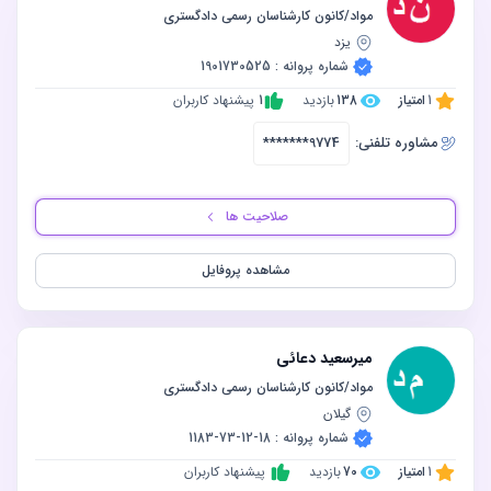
مواد/کانون کارشناسان رسمی دادگستری
یزد
شماره پروانه : 1901730525
1
امتیاز
138
بازدید
1
پیشنهاد کاربران
مشاوره‌ تلفنی:
*******9774
صلاحیت ها
مشاهده پروفایل
میرسعید دعائی
مواد/کانون کارشناسان رسمی دادگستری
گیلان
شماره پروانه : 18-12-73-1183
1
امتیاز
70
بازدید
پیشنهاد کاربران