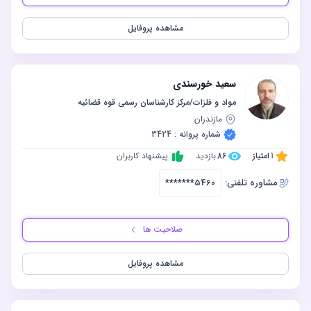
مشاهده پروفایل
سعید خورسندی
‫مواد و فلزات/مرکز کارشناسان رسمی قوه قضائیه
مازندران
شماره پروانه : 3424
1
امتیاز
86
بازدید
پیشنهاد کاربران
مشاوره‌ تلفنی:
*******5460
صلاحیت ها
مشاهده پروفایل