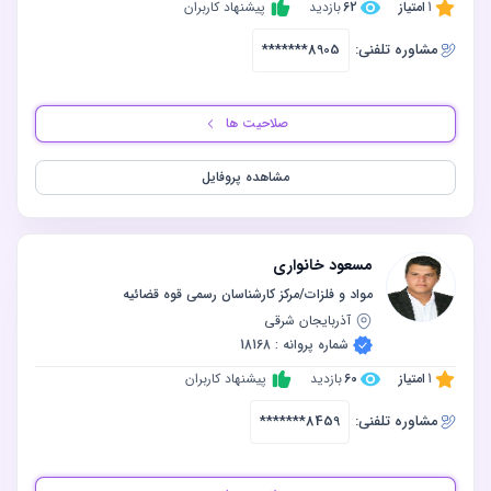
1
امتیاز
62
بازدید
پیشنهاد کاربران
مشاوره‌ تلفنی:
*******8905
صلاحیت ها
مشاهده پروفایل
مسعود خانواری
‫مواد و فلزات/مرکز کارشناسان رسمی قوه قضائیه
آذربایجان شرقی
شماره پروانه : 18168
1
امتیاز
60
بازدید
پیشنهاد کاربران
مشاوره‌ تلفنی:
*******8459