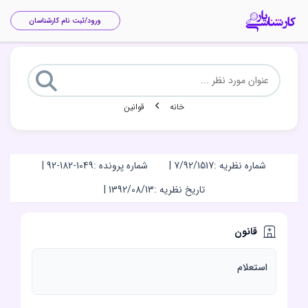
ورود/ثبت نام کارشناسان
خانه
قوانین
شماره نظریه :
7/92/1517
|
شماره پرونده :
92-182-1049
|
تاریخ نظریه :
1392/08/13
|
قانون
استعلام