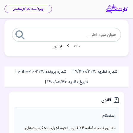
ورود/ثبت نام کارشناسان
خانه
قوانین
شماره نظریه :
7/1400/327
|
شماره پرونده :
1400-26-327 ح
|
تاریخ نظریه :
1400/05/31
|
قانون
استعلام
مطابق تبصره 1ماده 24 قانون نحوه اجراي محکوميت‌هاي