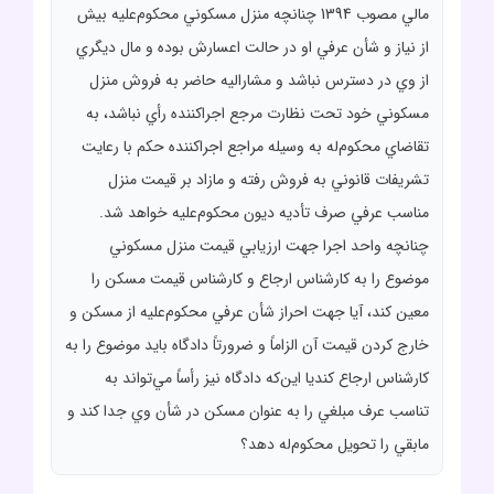
مالي مصوب 1394 چنانچه منزل مسکوني محکوم‌عليه بيش
از نياز و شأن عرفي او در حالت اعسارش بوده و مال ديگري
از وي در دسترس نباشد و مشاراليه حاضر به فروش منزل
مسکوني خود تحت نظارت مرجع اجرا‌کننده رأي نباشد، به
تقاضاي محکوم‌له به وسيله مراجع اجراکننده حکم با رعايت
تشريفات قانوني به فروش رفته و مازاد بر قيمت منزل
مناسب عرفي صرف تأديه ديون محکوم‌عليه خواهد شد.
چنانچه واحد اجرا جهت ارزيابي قيمت منزل مسکوني
موضوع را به کارشناس ارجاع و کارشناس قيمت مسکن را
معين کند، آيا جهت احراز شأن عرفي محکوم‌عليه از مسکن و
خارج کردن قيمت آن الزاماً و ضرورتاً دادگاه بايد موضوع را به
کارشناس ارجاع کنديا اين‌که دادگاه نيز رأساً مي‌تواند به
تناسب عرف مبلغي را به عنوان مسکن در شأن وي جدا کند و
مابقي را تحويل محکوم‌له دهد؟