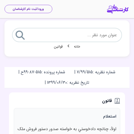
ورود/ثبت نام کارشناسان
خانه
قوانین
شماره نظریه :
7/99/515
|
شماره پرونده :
99-87-515ح
|
تاریخ نظریه :
1399/06/30
|
قانون
استعلام
اولاً، چنانچه دادخوستي به خواسته صدور دستور فروش ملک