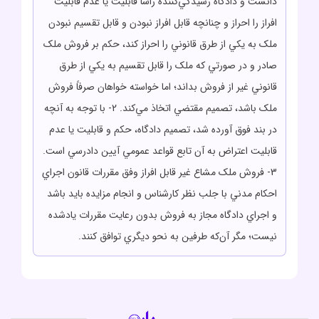
دانست و دادگاه رسيدگي‌کننده رأساً قابليت يا عدم قابليت
افراز را احراز و چنانچه قابل افراز نبودن و قابل تقسيم نبودن
ملک به يکي از طرق قانوني را احراز کند، حکم بر فروش ملک
صادر و در صورتي که ملک را قابل تقسيم به يکي از طرق
قانوني غير از فروش بداند؛ اما خواسته خواهان صرفاً فروش
ملک باشد، تصميم مقتضي اتخاذ مي‌کند. 2- با توجه به آنچه
در بند فوق آورده شد، تصميم دادگاه، حکم و قابليت يا عدم
قابليت اعتراض به آن تابع قواعد عمومي آيين دادرسي است.
3- فروش ملک مشاع غير قابل افراز وفق مقررات قانون اجراي
احکام مدني با جلب نظر کارشناس و انجام مزايده بايد باشد
و اجراي دادگاه مجاز به فروش بدون رعايت مقررات يادشده
نيست؛ مگر آن‌که طرفين به نحو ديگري توافق کنند.