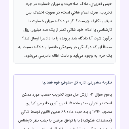
حبس تعزيري، ملاک صلاحيت و ميزان خسارت در جرم
تخريب، صرف اعلام شاکي است؛ در صورت اختلاف بين
طرفين تکليف چيست؟ اگر در دادگاه ميزان خسارت با
کارشناسي يا اعلام خود شاکي کمتر از يک صد ميليون ريال
برآورد شود، آيا دادگاه بايد پرونده را به دادسرا ارسال کند؟
مضافاً اين‌که دوگانگي در رسيدگي دادسرا و دادگاه نسبت به
يک جرم به وجود مي‌آيد و باعث اطاله دادرسي مي‌شود.
نظریه مشورتی اداره کل حقوقی قوه قضاییه
پاسخ سؤال 3- ارزش مال مورد تخريب حسب مورد ممکن
است در اجراي صدر ماده 15 قانون آيين دادرسي کيفري
مصوب 1392 و بند «پ» ماده 68 همين قانون توسط شاکي
(مستندات شکوائيه) يا با توافق طرفين يا جلب نظر کارشناس