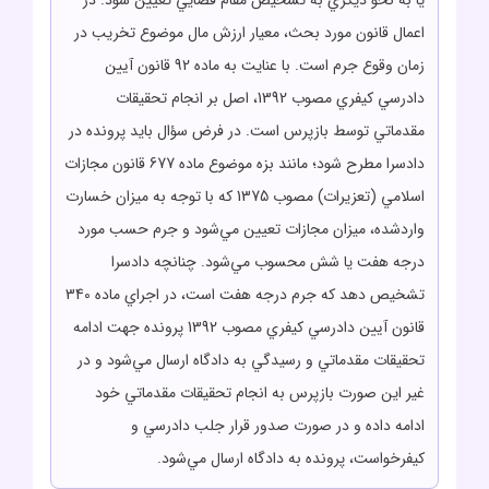
يا به نحو ديگري به تشخيص مقام قضايي تعيين شود. در
اعمال قانون مورد بحث، معيار ارزش مال موضوع تخريب در
زمان وقوع جرم است. با عنايت به ماده 92 قانون آيين
دادرسي کيفري مصوب 1392، اصل بر انجام تحقيقات
مقدماتي توسط بازپرس است. در فرض سؤال بايد پرونده در
دادسرا مطرح شود؛ مانند بزه موضوع ماده 677 قانون مجازات
اسلامي (تعزيرات) مصوب 1375 که با توجه به ميزان خسارت
واردشده، ميزان مجازات تعيين مي‌شود و جرم حسب مورد
درجه هفت يا شش محسوب مي‌شود. چنانچه دادسرا
تشخيص دهد که جرم درجه هفت است، در اجراي ماده 340
قانون آيين دادرسي کيفري مصوب 1392 پرونده جهت ادامه
تحقيقات مقدماتي و رسيدگي به دادگاه ارسال مي‌شود و در
غير اين صورت بازپرس به انجام تحقيقات مقدماتي خود
ادامه داده و در صورت صدور قرار جلب دادرسي و
کيفرخواست، پرونده به دادگاه ارسال مي‌شود.