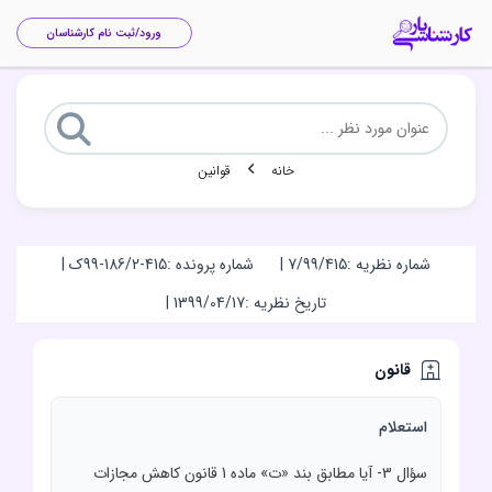
ورود/ثبت نام کارشناسان
خانه
قوانین
شماره نظریه :
7/99/415
|
شماره پرونده :
99-186/2-415ک
|
تاریخ نظریه :
1399/04/17
|
قانون
استعلام
سؤال 3- آيا مطابق بند «ت» ماده 1 قانون کاهش مجازات