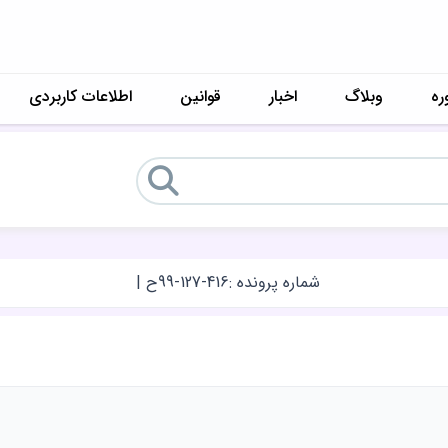
ره
وبلاگ
اخبار
قوانین
اطلاعات کاربردی
شماره پرونده :
99-127-416ح
|