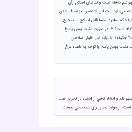
هو قلم داشته است و تقاضاي اصلاح رأي
م مي‌‌دارد علت اين اشتباه را نيز اضافه شدن
 به مبلغ ارزيابي صورت گرفته و غلط تايپي عنوان مي‌دارد؛ صحت و سقم اين ادعا و اعلام کارشناس مورد يقين نيست. 1- آيا حکم صادره اساساً قابل اصلاح و تصحيح
است؟ به عبارت ديگر آيا فرض سؤال از مصاديق ماده 309 قانون آيين دادرسي دادگاه‌هاي عمومي و انقلاب در امور مدني مصوب 1379 است؟ 2- در صورت مثبت بودن پاسخ،
 چگونه؟ آيا نبايد اين اظهار اصلاحي
مثبت بودن پاسخ با توجه به قاعده فراغ
وضوع ماده 309 قانون آيين دادرسي دادگاه‌هاي عمومي و انقلاب در امور مدني مصوب 1379 ناظر بر سهو قلم و انشاء ناشي از اشتباه در تحرير است
وده است، از موارد صدور رأي تصحيحي نيست.