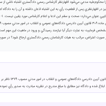
ا محکوم‌عليه مدعي مي‌شود اظهارنظر کارشناس رسمي دادگستري اشتباه ناشي از س
 در اظهارنظري پس از قطعيت رأي به اين اشتباه اذعان داشته و آن را به دادگاه اعلا
يک صفر
شخص فرماييد؛ به عبارت ديگر آيا نيازمند رسيدگي و ورود در ماهيت اين مهم است؟
ر صورت اعتراض، مراتب به هيات کارشناسان رسمي دادگستري ارجاع شود؟ در صورت 
1 و 2- صدور رأي تصحيحي م
بلاغ ‌شده و دادگاه نيز مطابق با مبلغ مندرج در نظريه مبادرت به صدور رأي نم