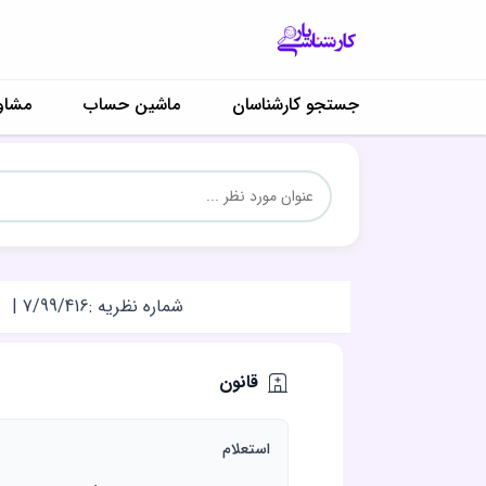
جستجو کارشناسان
ماشین حساب
مشاو
شماره نظریه :
7/99/416
|
قانون
استعلام