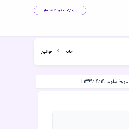
ورود/ثبت نام کارشناسان
خانه
قوانین
تاریخ نظریه :
1399/04/14
|