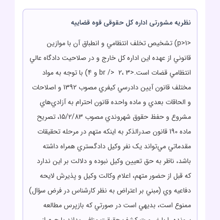
نظریه مشورتی اداره کل حقوقی قوه قضاییه
<p>1) تشخيص تخلف انتظامي و انطباق آن با موازين
قانوني از عهده اين اداره کل خارج و در صلاحيت دادگاه عالي
انتظامي قضات است.<br /> 2، 3 و 4) با توجه به مواد
مختلف قانون آيين دادرسي کيفري مصوب 1392 و اصلاحات
و الحاقات بعدي و ماده واحده قانون احترام به آزادي‌هاي
مشروع و حفظ حقوق شهروندي مصوب 15/2/83، تصريح
ماده 190 قانون صدرالذکر به اينکه متهم در مرحله تحقيقات
مقدماتي مي‌تواند يک نفر وکيل دادگستري همراه داشته
باشد، ناظر به حق تعيين وکيل نبوده و دلالت بر اين ندارد
که قبل از حضور متهم، اعلام وکالت وکيل و پذيرش لايحه
دفاعيه وي (مبني بر اعتراض به نظر کارشناس در فرض سؤال)
ممنوع است، بديهي است در صورتي که بازپرس مطالعه