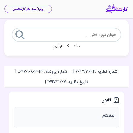
ورود/ثبت نام کارشناسان
خانه
قوانین
شماره نظریه :
7/97/3044
|
شماره پرونده :
97-168-3044ک
|
تاریخ نظریه :
1397/11/27
|
قانون
استعلام