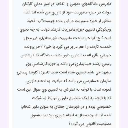
دادرسي دادگاههاي عمومي و انقلاب در امور مدني کارکنان
دولت در حوزه ماموريت خود از داوري منع شده اند الف-
منظور از حوزه ماموريت در اين ماده چيست؟ب- نحوه
وچگونگي تعيين حوزه ماموريت کارمند دولت به چه نحوي
است؟ ج- آيا حوزه تحت ماموريت شهرستانهاي غير محل
خدمت کارمند ر ا هم در بر مي گيرد يا خير؟ 2-در پرونده
جرياني اقاي الف به عنوان داور منتخب دادگاه که کارشناس
رسمي رشته حسابداري مي باشد و حوزه کارشناسي وي
مشهد مي باشد تعيين شده است ضمنا نامبرده کارمند پيماني
سازمان حسابرسي مي باشد که مبادرت به انجام داوري
نموده است با توجه به اعتراض به تعيين وي سوال اين است
که با توجه به اينکه موضوع داوري مربوط به شرکت
خصوصي بوده و در شهرستان جغتاي به عنوان داور انتخاب
شده آيا نامبرده مجاز به انجام داوري بوده يا مشمول
ممنوعيت قانوني مي گردد؟