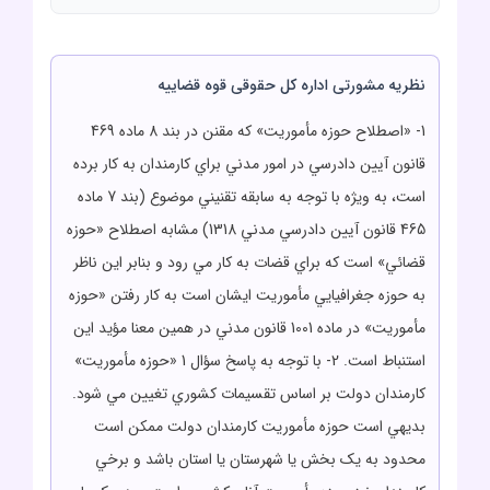
نظریه مشورتی اداره کل حقوقی قوه قضاییه
1- «اصطلاح حوزه مأموريت» که مقنن در بند 8 ماده 469
قانون آيين دادرسي در امور مدني براي کارمندان به کار برده
است، به ويژه با توجه به سابقه تقنيني موضوع (بند 7 ماده
465 قانون آيين دادرسي مدني 1318) مشابه اصطلاح «حوزه
قضائي» است که براي قضات به کار مي رود و بنابر اين ناظر
به حوزه جغرافيايي مأموريت ايشان است به کار رفتن «حوزه
مأموريت» در ماده 1001 قانون مدني در همين معنا مؤيد اين
استنباط است. 2- با توجه به پاسخ سؤال 1 «حوزه مأموريت»
کارمندان دولت بر اساس تقسيمات کشوري تغيين مي شود.
بديهي است حوزه مأموريت کارمندان دولت ممکن است
محدود به يک بخش يا شهرستان يا استان باشد و برخي