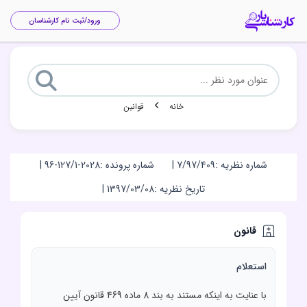
ورود/ثبت نام کارشناسان
خانه
قوانین
شماره نظریه :
7/97/409
|
شماره پرونده :
96-127/1-2028
|
تاریخ نظریه :
1397/03/08
|
قانون
استعلام
با عنايت به اينکه مستند به بند 8 ماده 469 قانون آيين