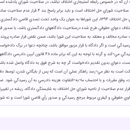
 مشروط به آن که در خصوص رابطه استيجاري اختلاف نباشد، در صلاحيت شوراي يادشده 
دادرسي کيفري 1392 و مواد1،4و 5 قانون شوراي حل اختلاف 1394، اين شوراها به عنوان يک واحد
لاف دعواي حقوقي طرح شده درصلاحيت دادگاههاي دادگستري باشد، با صدور قرار
يت صادره مخالف و معتقد به صلاحيت اين شورا باشد، ضمن نقض قرار صادره پرونده
به رسيدگي است و اگر دادگاه با قرار مزبور موافق باشد، چنانچه دعوا در برگ دادخو
ت، دعواي بدون تقديم دادخواست گر چه به شرح فوق به دادگاه واصل شده باشد،
ت است به نظر مي¬رسد راهکار عملي آن است که پس از بايگاني شدن، توسط دفتر
وفق مقررات و با احتساب ما¬به¬التفاوت هزينه دادرسي به آن رسيدگي شود. ضمناً
 عدم صلاحيت از ناحيه شوراي حل اختلاف به شايستگي دادگاه، ريشه در تغييرات ق
اوي حقوقي و کيفري مربوط مرجع رسيدگي و صدور رأي قاضي شورا است و نه شور