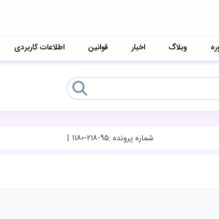
ره
وبلاگ
اخبار
قوانین
اطلاعات کاربردی
شماره پرونده :
1180-218-95
|