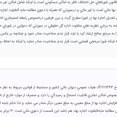
-دعوي تعديل اجاره بها موضوع بند پ ماده 9 قانون شوراهاي حل اختلاف ناظر به اماکن مسکوني است يا اينکه ش
د؟ 2-دعوي تعديل اجاره بها مالي است يا غير مالي و درصورتي که همراه با دعوي مطالبه مابه التف
-در صورتي که دعوي تعديل اجاره بها در شورا مطرح گردد و بين طرفين درخصوص رابطه استيج
جه به برخي نظريه هاي متفاوت اداره کل حقوقي در صورتي که دعوايي در شوراي 
ن را به مرجع صالح ارشاد کرد يا بايد قرار عدم صلاحيت صادر نمود و چنانچه بر عک
به اينکه شورا مرجعي قضايي است قرار عدم صلاحيت صادر نمايد يا اينکه به لحاظ ب
1-با توجه به مفاد راي وحدت رويه شماره 4 مورخ 19/2/1363، هيات عمومي ديوان عالي کشور و مستنبط از 
فزايش اجاره بها از مبلغ معيني به مبلغ معين ديگر صادر مي نمايد و لذا حکم جنبه ا