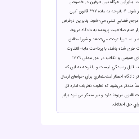
است. بنابراين هرگاه بين طرفين در خصوص
رابطه استيجاري اختلاف باشد، موضوع خارج از صلاحيت شوراي حل اختلاف است و بايد برابر پاسخ بند 4 قرار عدم صلاحيت صادر شود. 4-باتوجه به ماده 477 قانون آيين
 تحت تصدي قاضي دادگستري مرجع قضايي تلقي مي¬شود. بنابراين درفرض
 عدم صلاحيت پرونده به دادگاه مربوط
 را به شورا عودت مي¬دهد و شورا مطابق
است طرح شده باشد، با پرداخت مابه¬التفاوت
هزينه دادرسي مربوط، مطابق مقررات به آن رسيدگي مي¬کند و گرنه با توجه به اين که برابر ماده 48 قانون آيين دادرسي دادگاههاي عمومي و انقلاب در امور مدني 1379
 قابل رسيدگي نيست و با توجه به اين که
 دادگاه اخطار استحضاري براي خواهان ارسال
 متذکر مي‌شود که تفاوت نظريات اداره کل
انون مربوط دارد و نيز متذکر مي‌شود برابر
اي حل اختلاف.