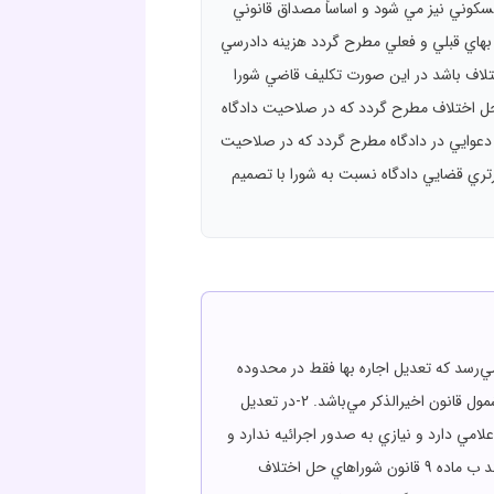
امل اماکن غير مسکوني نيز مي شود و اساساً مصداق قانوني
اوت اجاره بهاي قبلي و فعلي مطرح گردد هزينه دادرسي
اري اختلاف باشد در اين صورت تکليف قاضي شورا
حل اختلاف مطرح گردد که در صلاحيت دادگاه
س دعوايي در دادگاه مطرح گردد که در صلاحيت
رتري قضايي دادگاه نسبت به شورا با تصميم
قوانين مربوط به نظر مي‌رسد که تعديل اجاره بها فقط در محدوده
ماده 4 قانون روابط موجر و مستاجر 1356، درخصوص اماکن تجاري قابليت استماع و رسيدگي را دارد و منصرف از موارد خارج از شمول قانون اخيرالذکر مي‌باشد. 2-در تعديل
علامي دارد و نيازي به صدور اجرائيه ندارد و
دعواي مزبور غيرمالي است. ولي اگر دعوي شامل مطالبه مابه‌التفاوت اجاره بهاء هم باشد اين قسمت از دعوي مالي است. 3-برابر بند ب ماده 9 قانون شوراهاي حل اختلاف